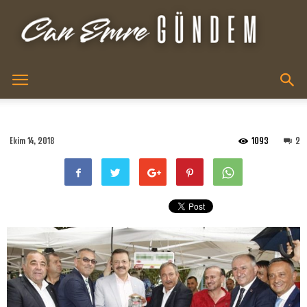
Can
Ekim 14, 2018
1093
2
Emre
XR