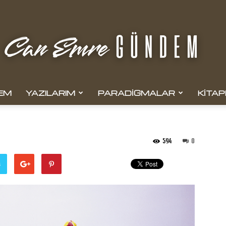
EM
YAZILARIM
PARADIGMALAR
KITAP
Can
594
0
ş
Emre