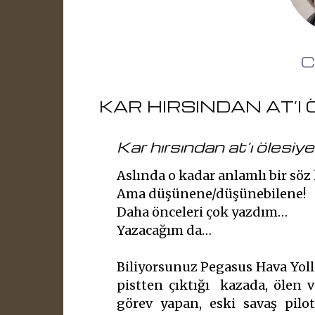
C
KAR HIRSINDAN AT’I
Kar hırsından at’ı ölesiye
Aslında o kadar anlamlı bir söz
Ama düşünene/düşünebilene!
Daha önceleri çok yazdım…
Yazacağım da…
Biliyorsunuz Pegasus Hava Yolla
pistten çıktığı kazada, ölen v
görev yapan, eski savaş pilot