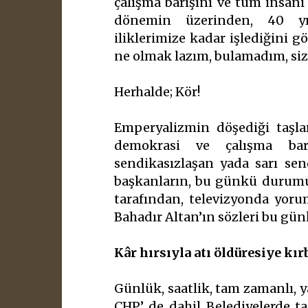
çalışma barışını ve tüm insani 
dönemin üzerinden, 40 yı
iliklerimize kadar işlediğini
ne olmak lazım, bulamadım, s
Herhalde; Kör!
Emperyalizmin döşediği taşlar
demokrasi ve çalışma barış
sendikasızlaşan yada sarı se
başkanların, bu günkü durumu 
tarafından, televizyonda yorum
Bahadır Altan’ın sözleri bu gün
Kâr hırsıyla atı öldüresiye kır
Günlük, saatlik, tam zamanlı, y
CHP’ de dahil Belediyelerde ta