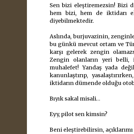
Sen bizi eleştiremezsin! Bizi d
hem bizi, hem de iktidarı e
diyebilmektedir.
Aslında, burjuvazinin, zenginler
bu günkü mevcut ortam ve Türki
karşı gelerek zengin olamazs
Zengin olanların yeri belli, 
muhalefet! Yandaş yada değil.
kanunlaştırıp, yasalaştırırke
iktidarın dümende olduğu otobü
Bıyık sakal misali…
Eyy, pilot sen kimsin?
Beni eleştirebilirsin, açıklar