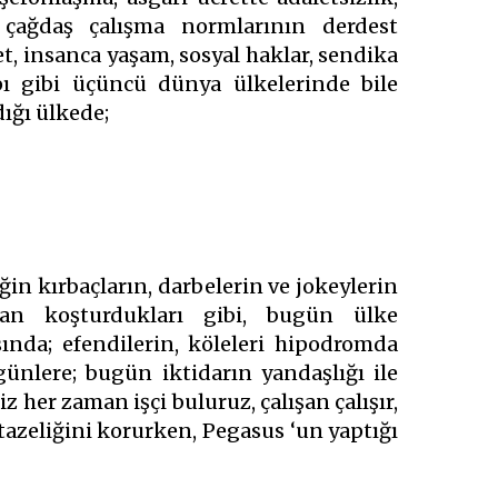
i çağdaş çalışma normlarının derdest
et, insanca yaşam, sosyal haklar, sendika
pı gibi üçüncü dünya ülkelerinde bile
ığı ülkede;
in kırbaçların, darbelerin ve jokeylerin
ıdan koşturdukları gibi, bugün ülke
nda; efendilerin, köleleri hipodromda
günlere; bugün iktidarın yandaşlığı ile
z her zaman işçi buluruz, çalışan çalışır,
 tazeliğini korurken, Pegasus ‘un yaptığı