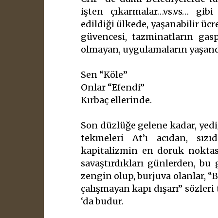
işten çıkarmalar…vs.vs… gib
edildiği ülkede, yaşanabilir ücr
güvencesi, tazminatların gas
olmayan, uygulamaların yaşand
Sen “Köle”
Onlar “Efendi”
Kırbaç ellerinde.
Son düzlüğe gelene kadar, yediğ
tekmeleri At’ı acıdan, sız
kapitalizmin en doruk noktası
savaştırdıkları günlerden, bu 
zengin olup, burjuva olanlar, “Bi
çalışmayan kapı dışarı” sözleri
‘da budur.