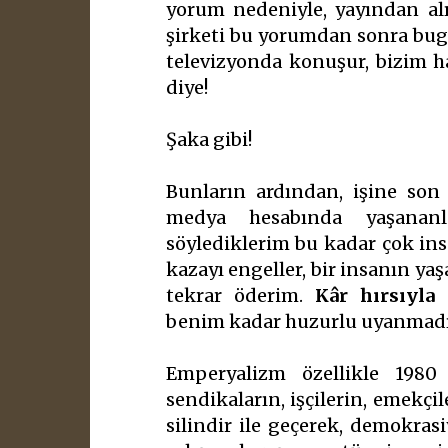
yorum nedeniyle, yayından al
şirketi bu yorumdan sonra bugü
televizyonda konuşur, bizim h
diye!
Şaka gibi!
Bunların ardından, işine son 
medya hesabında yaşananla
söylediklerim bu kadar çok ins
kazayı engeller, bir insanın yaş
tekrar öderim.
Kâr hırsıyla 
benim kadar huzurlu uyanmadıl
Emperyalizm özellikle 1980 d
sendikaların, işçilerin, emekçile
silindir ile geçerek, demokras