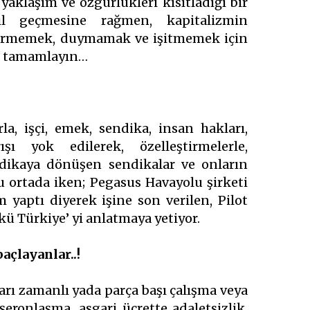
yaklaşım ve özgürlükleri kısıtladığı bir
l geçmesine rağmen, kapitalizmin
 görmemek, duymamak ve işitmemek için
iz tamamlayın…
la, işçi, emek, sendika, insan hakları,
ı yok edilerek, özelleştirmelerle,
ndikaya dönüşen sendikalar ve onların
ortada iken; Pegasus Havayolu şirketi
 yaptı diyerek işine son verilen, Pilot
kü Türkiye’ yi anlatmaya yetiyor.
baçlayanlar..!
arı zamanlı yada parça başı çalışma veya
şeronlaşma, asgari ücrette adaletsizlik,