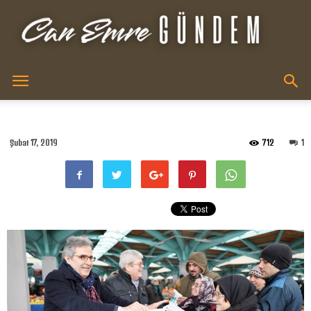
Can
Şubat 17, 2019
712
1
Emre
XR