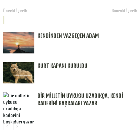
Önceki İçerik
Sonraki İçerik
İLGİLİ İÇERİKLER
YAZARIN DİĞER İÇERİKLERİ
KENDİNDEN VAZGEÇEN ADAM
KURT KAPANI KURULDU
BİR MİLLETİN UYKUSU UZADIKÇA, KENDİ
KADERİNİ BAŞKALARI YAZAR